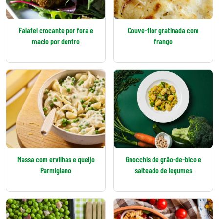
Falafel crocante por fora e
Couve-flor gratinada com
macio por dentro
frango
Massa com ervilhas e queijo
Gnocchis de grão-de-bico e
Parmigiano
salteado de legumes