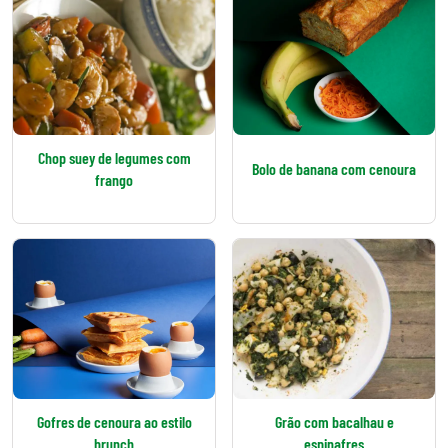
Chop suey de legumes com
Bolo de banana com cenoura
frango
Gofres de cenoura ao estilo
Grão com bacalhau e
brunch
espinafres