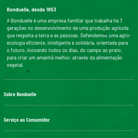
Bonduelle, desde 1853
A Bonduelle é uma empresa familiar que trabalha há 7
gerações no desenvolvimento de uma produção agrícola
que respeita a terra e as pessoas. Defendemos uma agro-
ecologia eficiente, inteligente e solidária, orientada para
o futuro, inovando todos os dias, do campo ao prato,
para criar um amanhã melhor, através da alimentação
vegetal.
Sobre Bonduelle
O Grupo Bonduelle
Responsabilidade Social Corporativa
Serviço ao Consumidor
Do campo à mesa
Bonduelle Food Service
Contacte-nos