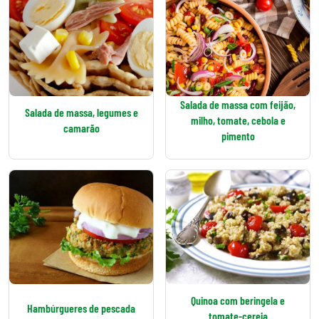
Salada de massa com feijão,
Salada de massa, legumes e
milho, tomate, cebola e
camarão
pimento
Quinoa com beringela e
Hambúrgueres de pescada
tomate-cereja