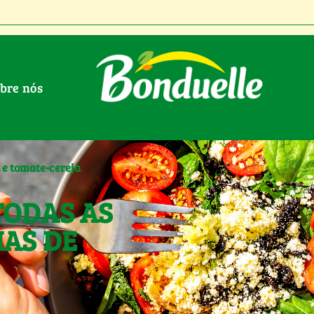
obre nós
 e tomate-cereja
TODAS AS
IAS DE