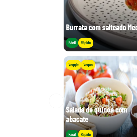
Burrata com salteado Me
Fácil
Rápido
Veggie
Vegan
Salada de quinoa com
abacate
Fácil
Rápido