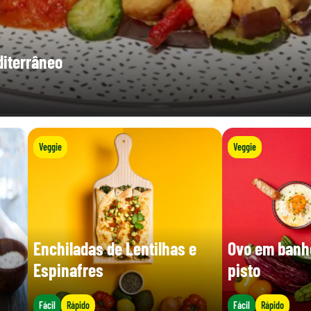
diterrâneo
Veggie
Veggie
Enchiladas de Lentilhas e
Ovo em banh
Espinafres
pisto
Fácil
Rápido
Fácil
Rápido