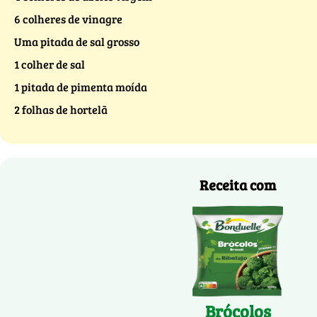
6 colheres de vinagre
Uma pitada de sal grosso
1 colher de sal
1 pitada de pimenta moída
2 folhas de hortelã
Receita com
Brócolos