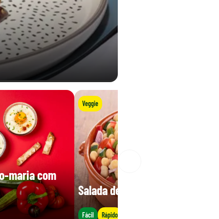
Veggie
o-maria com
Salada de leguminosas
Fácil
Rápido