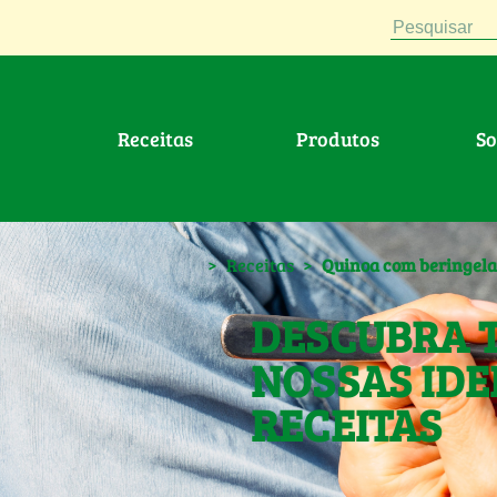
Pesquisar
Receitas
produtos
S
>
Receitas
>
Quinoa com beringela
DESCUBRA 
NOSSAS IDE
RECEITAS