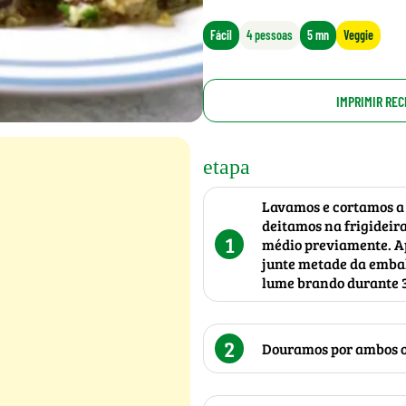
Fácil
4 pessoas
5 mn
Veggie
IMPRIMIR REC
etapa
Lavamos e cortamos a 
deitamos na frigideir
1
médio previamente. Ap
junte metade da emba
lume brando durante 3
2
Douramos por ambos os