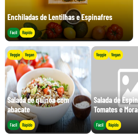
Enchiladas de Lentilhas e Espinafres
Fácil
Rápido
Veggie
Vegan
Veggie
Vegan
Salada de quinoa com
Salada de Espin
abacate
Tomates e Mor
Fácil
Rápido
Fácil
Rápido