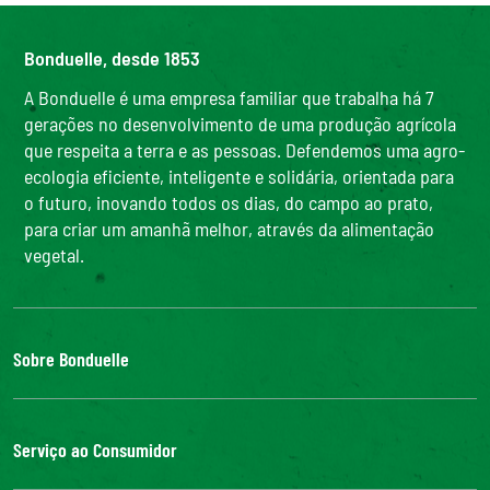
Bonduelle, desde 1853
A Bonduelle é uma empresa familiar que trabalha há 7
gerações no desenvolvimento de uma produção agrícola
que respeita a terra e as pessoas. Defendemos uma agro-
ecologia eficiente, inteligente e solidária, orientada para
o futuro, inovando todos os dias, do campo ao prato,
para criar um amanhã melhor, através da alimentação
vegetal.
Sobre Bonduelle
O Grupo Bonduelle
Responsabilidade Social Corporativa
Serviço ao Consumidor
Do campo à mesa
Bonduelle Food Service
Contacte-nos