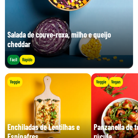
Salada de couve-roxa, milho e queijo
cheddar
Fácil
Rápido
Veggie
Veggie
Vegan
Enchiladas de Lentilhas e
Panzanella de 
Espinafres
rúcula