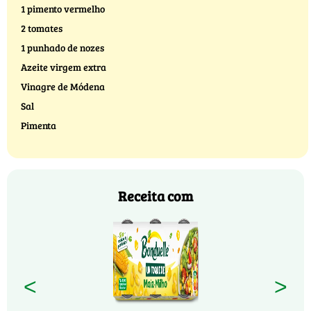
1 pimento vermelho
2 tomates
1 punhado de nozes
Azeite virgem extra
Vinagre de Módena
Sal
Pimenta
Receita com
<
>