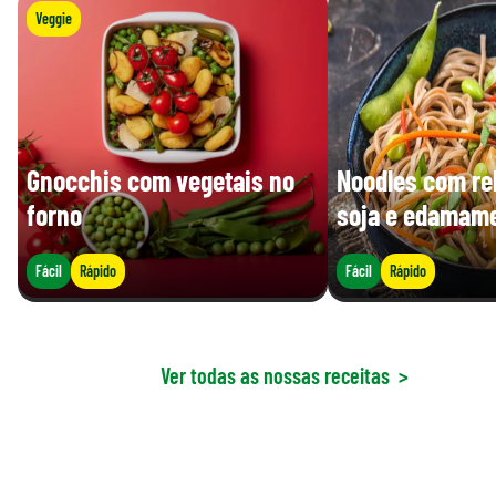
Veggie
Gnocchis com vegetais no
Noodles com re
forno
soja e edamam
Fácil
Rápido
Fácil
Rápido
Ver todas as nossas receitas
>