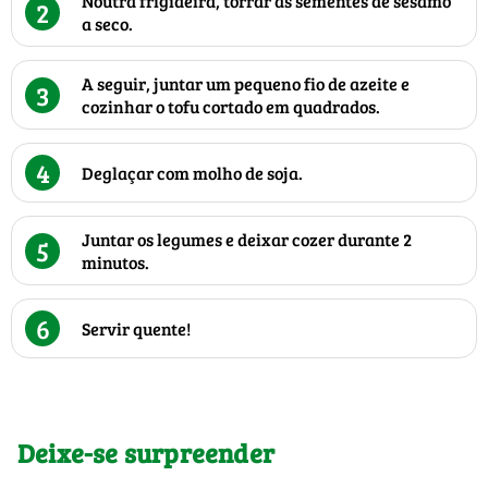
Noutra frigideira, torrar as sementes de sésamo
2
a seco.
A seguir, juntar um pequeno fio de azeite e
3
cozinhar o tofu cortado em quadrados.
4
Deglaçar com molho de soja.
Juntar os legumes e deixar cozer durante 2
5
minutos.
6
Servir quente!
Deixe-se surpreender