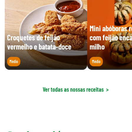
Mini abóboras 
Croquetes de feijão
com feijão enc
vermelho e batata-doce
milho
Médio
Médio
Ver todas as nossas receitas
>