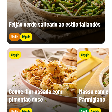
Feijão verde salteado ao estilo tailandês
Médio
Rápido
Veggie
Veggie
Couve-flor assada com
Massa com erv
pimentão doce
Parmigiano
Médio
Rápido
Fácil
Rápido